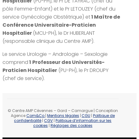
Hospitalier
(PU-PH), le Pr DE TAYRAC (chef du
pôle Femme-Enfant) et le Pr LETOUZEY (chef du
service Gynécologie Obstétrique) et
1 Maître de
Conférence Universitaire-Praticien
Hospitalier
(MCU-PH), le Dr HUBERLANT
(responsable clinique du Centre AMP).
Le service Urologie – Andrologie – Sexologie
comprend
1
Professeur des Universités-
Praticien Hospitalier
(PU-PH), le Pr DROUPY
(chef de service).
© Centre AMP Cévennes – Gard – Camargue | Conception
Agence
Com&Co
|
Mentions légales
|
CGU
|
Politique de
confidentialité
|
CGV
|
Politique d’information sur les
cookies
|
Réglages des cookies